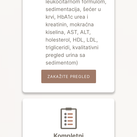
leukocitarnom formulom,
sedimentacija, šećer u
krvi, HbA1c urea i
kreatinin, mokraćna
kiselina, AST, ALT,
holesterol, HDL, LDL,
trigliceridi, kvalitativni
pregled urina sa
sedimentom)
ZAKAŽITE PREGLED
Kompletni