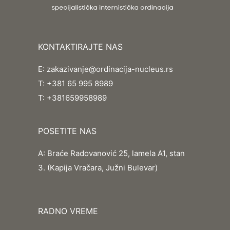
KONTAKTIRAJTE NAS
E:
zakazivanje@ordinacija-nucleus.rs
T:
+381 65 995 8989
T:
+381659958989
POSETITE NAS
A:
Braće Radovanović 25, lamela A1, stan
3. (Kapija Vračara, Južni Bulevar)
RADNO VREME