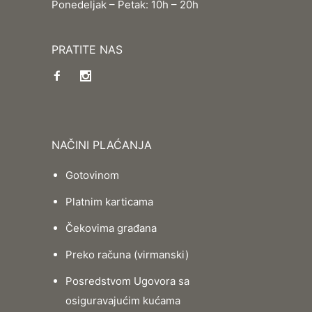
Ponedeljak – Petak: 10h – 20h
PRATITE NAS
NAČINI PLAĆANJA
Gotovinom
Platnim karticama
Čekovima građana
Preko računa (virmanski)
Posredstvom Ugovora sa
osiguravajućim kućama