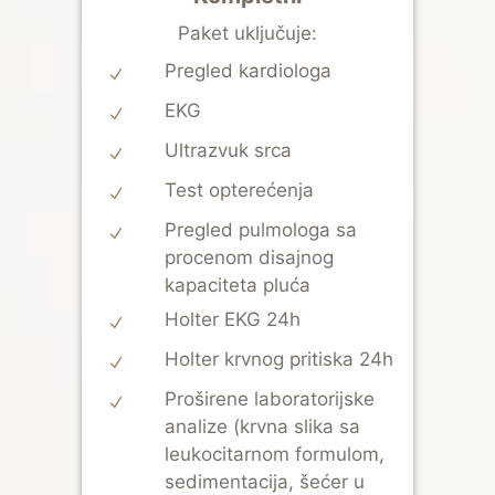
Paket uključuje:
Pregled kardiologa
EKG
Ultrazvuk srca
Test opterećenja
Pregled pulmologa sa
procenom disajnog
kapaciteta pluća
Holter EKG 24h
Holter krvnog pritiska 24h
Proširene laboratorijske
analize (krvna slika sa
leukocitarnom formulom,
sedimentacija, šećer u