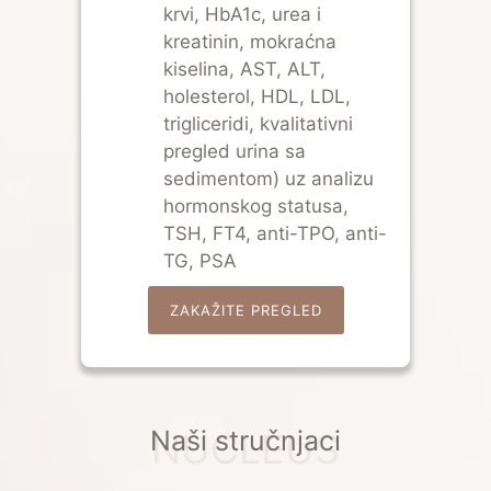
krvi, HbA1c, urea i
kreatinin, mokraćna
kiselina, AST, ALT,
holesterol, HDL, LDL,
trigliceridi, kvalitativni
pregled urina sa
sedimentom) uz analizu
hormonskog statusa,
TSH, FT4, anti-TPO, anti-
TG, PSA
ZAKAŽITE PREGLED
Naši stručnjaci
NUCLEUS