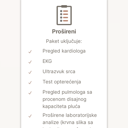
Prošireni
Paket uključuje:
Pregled kardiologa
EKG
Ultrazvuk srca
Test opterećenja
Pregled pulmologa sa
procenom disajnog
kapaciteta pluća
Proširene laboratorijske
analize (krvna slika sa