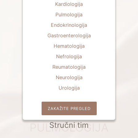
Kardiologija
Pulmologija
Endokrinologija
Gastroenterologija
Hematologija
Nefrologija
Reumatologija
Neurologija
Urologija
ZAKAŽITE PREGLED
Stručni tim
PULMOLOGIJA