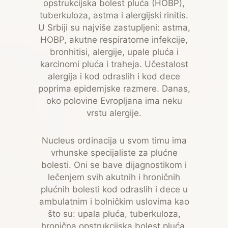
opstrukcijska bolest pluća (HOBP),
tuberkuloza, astma i alergijski rinitis.
U Srbiji su najviše zastupljeni: astma,
HOBP, akutne respiratorne infekcije,
bronhitisi, alergije, upale pluća i
karcinomi pluća i traheja. Učestalost
alergija i kod odraslih i kod dece
poprima epidemjske razmere. Danas,
oko polovine Evropljana ima neku
vrstu alergije.
Nucleus ordinacija u svom timu ima
vrhunske specijaliste za plućne
bolesti. Oni se bave dijagnostikom i
lečenjem svih akutnih i hroničnih
plućnih bolesti kod odraslih i dece u
ambulatnim i bolničkim uslovima kao
što su: upala pluća, tuberkuloza,
hronična opstrukcijska bolest pluća,