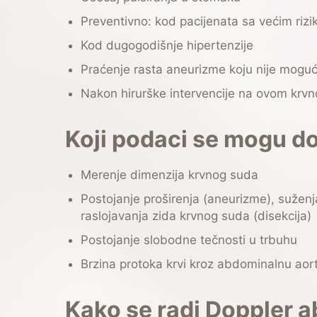
Preventivno: kod pacijenata sa većim rizi
Kod dugogodišnje hipertenzije
Praćenje rasta aneurizme koju nije moguće
Nakon hirurške intervencije na ovom krv
Koji podaci se mogu d
Merenje dimenzija krvnog suda
Postojanje proširenja (aneurizme), sužen
raslojavanja zida krvnog suda (disekcija)
Postojanje slobodne tečnosti u trbuhu
Brzina protoka krvi kroz abdominalnu aor
Kako se radi Doppler 