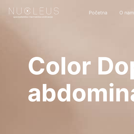
Početna
O nam
Color Do
abdomina