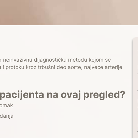
a neinvazivnu dijagnostičku metodu kojom se
 i protoku kroz trbušni deo aorte, najveće arterije
pacijenta na ovaj pregled?
stomak
odanja