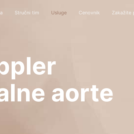
a
Stručni tim
Usluge
Cenovnik
Zakažite 
ppler
lne aorte