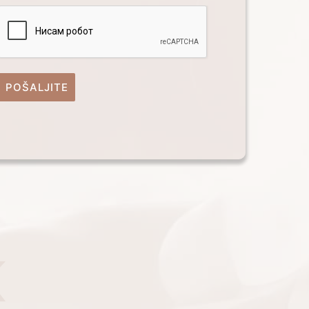
POŠALJITE
K