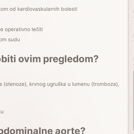
kom od kardiovaskularnih bolesti
 operativno lečiti
nom sudu
obiti ovim pregledom?
ja (stenoze), krvnog ugruška u lumenu (tromboza),
tu
abdominalne aorte?