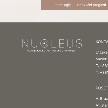
Radiologija
·
ultrazvučni pregledi
KONTA
E:
zaka
nucleu
T:
+381
T:
+38
POSET
A:
Brać
A1, sta