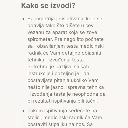
Kako se izvodi?
Spirometrija je ispitivanje koje se
obavlja tako što dišete u cev
vezanu za aparat koja se zove
spirometar. Pre nego što počnete
sa obavljanjem testa medicinski
radnik će Vam detaljno objasniti
tehniku izvođenja testa.
Potrebno je pažljivo slušate
instrukcije i poželjno je da
postavljate pitanja ukoliko Vam
nešto nije jasno. Ispravna tehnika
izvođenja testa je neophodna da
bi rezultati ispitivanja bili tačni.
Tokom ispitivanja sedećete na
stolici, medicinski radnik će Vam
postaviti štipaljku na nos. Sa