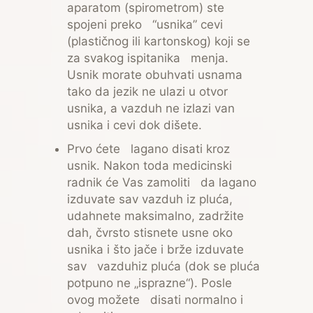
aparatom (spirometrom) ste
spojeni preko “usnika” cevi
(plastičnog ili kartonskog) koji se
za svakog ispitanika menja.
Usnik morate obuhvati usnama
tako da jezik ne ulazi u otvor
usnika, a vazduh ne izlazi van
usnika i cevi dok dišete.
Prvo ćete lagano disati kroz
usnik. Nakon toda medicinski
radnik će Vas zamoliti da lagano
izduvate sav vazduh iz pluća,
udahnete maksimalno, zadržite
dah, čvrsto stisnete usne oko
usnika i što jače i brže izduvate
sav vazduhiz pluća (dok se pluća
potpuno ne „isprazne“). Posle
ovog možete disati normalno i