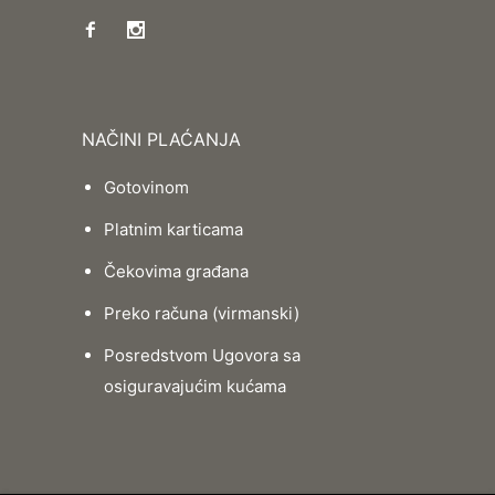
NAČINI PLAĆANJA
Gotovinom
Platnim karticama
Čekovima građana
Preko računa (virmanski)
Posredstvom Ugovora sa
osiguravajućim kućama