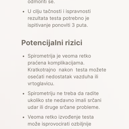
odmoriti se.
U cilju tačnosti i ispravnosti
rezultata testa potrebno je
ispitivanje ponoviti 3 puta.
Potencijalni rizici
Spirometrija je veoma retko
praćena komplikacijama.
Kratkotrajno nakon testa možete
osećati nedostatak vazduha ili
vrtoglavicu.
Spirometriju ne treba da radite
ukoliko ste nedavno imali srčani
udar ili druge srčane probleme.
Veoma retko izvođenje testa
može isprovocirati ozbiljnije