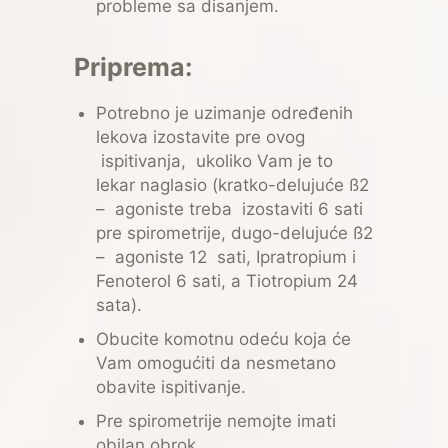
probleme sa disanjem.
Priprema:
Potrebno je uzimanje određenih
lekova izostavite pre ovog
ispitivanja, ukoliko Vam je to
lekar naglasio (kratko-delujuće ß2
– agoniste treba izostaviti 6 sati
pre spirometrije, dugo-delujuće ß2
– agoniste 12 sati, Ipratropium i
Fenoterol 6 sati, a Tiotropium 24
sata).
Obucite komotnu odeću koja će
Vam omogućiti da nesmetano
obavite ispitivanje.
Pre spirometrije nemojte imati
obilan obrok.