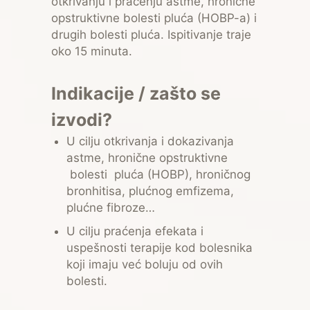
otkrivanju i praćenju astme, hronične
opstruktivne bolesti pluća (HOBP-a) i
drugih bolesti pluća. Ispitivanje traje
oko 15 minuta.
Indikacije / zašto se
izvodi?
U cilju otkrivanja i dokazivanja
astme, hronične opstruktivne
bolesti pluća (HOBP), hroničnog
bronhitisa, plućnog emfizema,
plućne fibroze…
U cilju praćenja efekata i
uspešnosti terapije kod bolesnika
koji imaju već boluju od ovih
bolesti.