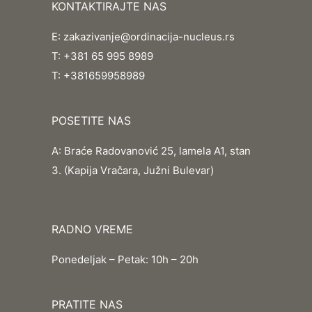
KONTAKTIRAJTE NAS
E:
zakazivanje@ordinacija-nucleus.rs
T:
+381 65 995 8989
T:
+381659958989
POSETITE NAS
A:
Braće Radovanović 25, lamela A1, stan
3. (Kapija Vračara, Južni Bulevar)
RADNO VREME
Ponedeljak – Petak: 10h – 20h
PRATITE NAS