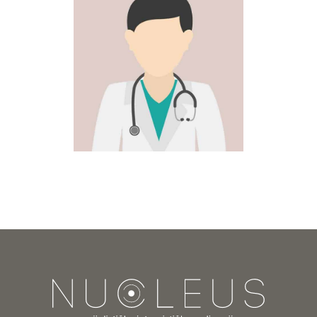
Dr Srđan Arsenović
Radiologija
·
ultrazvučni pregledi