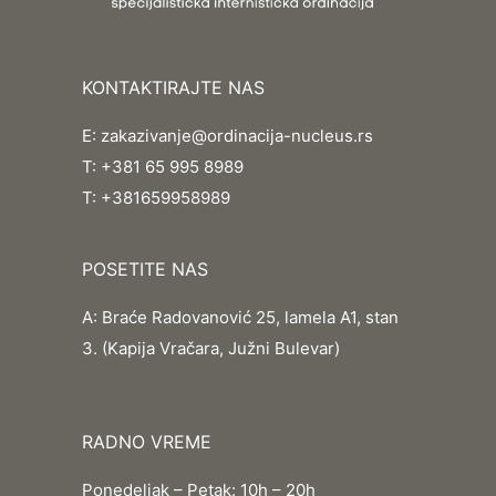
KONTAKTIRAJTE NAS
E:
zakazivanje@ordinacija-nucleus.rs
T:
+381 65 995 8989
T:
+381659958989
POSETITE NAS
A:
Braće Radovanović 25, lamela A1, stan
3. (Kapija Vračara, Južni Bulevar)
RADNO VREME
Ponedeljak – Petak: 10h – 20h