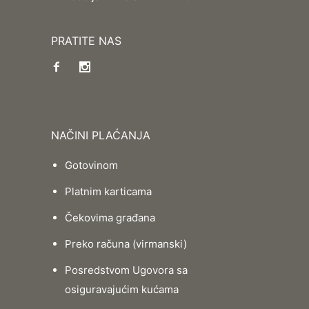
PRATITE NAS
NAČINI PLAĆANJA
Gotovinom
Platnim karticama
Čekovima građana
Preko računa (virmanski)
Posredstvom Ugovora sa
osiguravajućim kućama